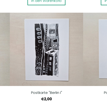
In den Warenkorb
I
Postkarte "Berlin I"
Po
€2,00