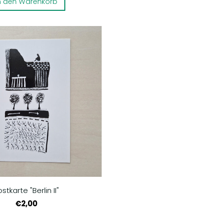
n den Warenkorb
stkarte "Berlin II"
€2,00