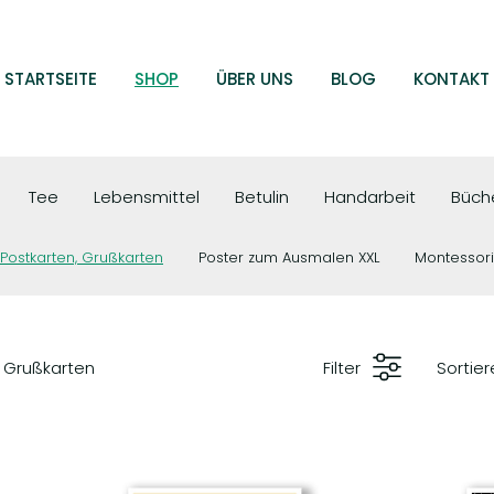
STARTSEITE
SHOP
ÜBER UNS
BLOG
KONTAKT
Tee
Lebensmittel
Betulin
Handarbeit
Büche
Postkarten, Grußkarten
Poster zum Ausmalen XXL
Montessori
, Grußkarten
Filter
Sortie