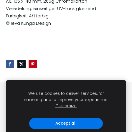
A6, 105 x 148 mm, 265g Chromokarton
Veredelung: einseitiger UV-Lack glänzend
Farbigkeit: 4/1 farbig
© Ieva Kunga Design
KONTAKT
AGB
DATENSCHUTZERKLÄRUNG
We use cookies to deliver services, for
marketing and to improve your experience.
WIDERRUFSRECHT
VERSAND
IMPRESSUM
COOKIES
Customize
LETTLANDS KÖSTLICHKEITEN © 2024
Accept all