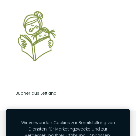
Bücher aus Lettland
KONTAKT
AGB
DATENSCHUTZERKLÄRUNG
Wir verwenden Cookies zur Bereitstellung von
Diensten, für Marketingzwecke und zur
WIDERRUFSRECHT
VERSAND
IMPRESSUM
COOKIES
Verbesserung Ihrer Erfahrung.
Anpassen